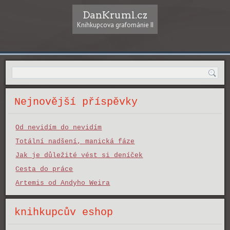
DanKruml.cz
Knihkupcova grafománie II
Nejnovější příspěvky
Od nevidím do nevidím
Totální nadšení, manická fáze
Jak je důležité vést si deníček
Cesta do práce
Artemis od Andyho Weira
knihkupcův eshop