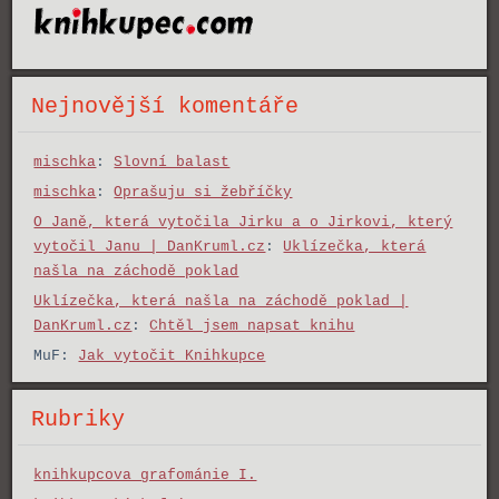
Nejnovější komentáře
mischka
:
Slovní balast
mischka
:
Oprašuju si žebříčky
O Janě, která vytočila Jirku a o Jirkovi, který
vytočil Janu | DanKruml.cz
:
Uklízečka, která
našla na záchodě poklad
Uklízečka, která našla na záchodě poklad |
DanKruml.cz
:
Chtěl jsem napsat knihu
MuF
:
Jak vytočit Knihkupce
Rubriky
knihkupcova grafománie I.