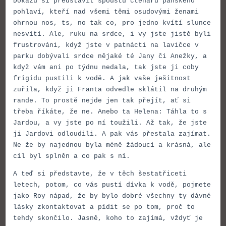
Dokážu si představit spoustu čtenářů pánského
pohlaví, kteří nad všemi těmi osudovými ženami
ohrnou nos, ts, no tak co, pro jedno kvítí slunce
nesvítí. Ale, ruku na srdce, i vy jste jistě byli
frustrováni, když jste v patnácti na lavičce v
parku dobývali srdce nějaké té Jany či Anežky, a
když vám ani po týdnu nedala, tak jste ji coby
frigidu pustili k vodě. A jak vaše ješitnost
zuřila, když ji Franta odvedle sklátil na druhým
rande. To prostě nejde jen tak přejít, ať si
třeba říkáte, že ne. Anebo ta Helena: Táhla to s
Jardou, a vy jste po ní toužili. Až tak, že jste
ji Jardovi odloudili. A pak vás přestala zajímat.
Ne že by najednou byla méně žádoucí a krásná, ale
cíl byl splněn a co pak s ní.
A teď si představte, že v těch šestatřiceti
letech, potom, co vás pustí dívka k vodě, pojmete
jako Roy nápad, že by bylo dobré všechny ty dávné
lásky zkontaktovat a pídit se po tom, proč to
tehdy skončilo. Jasně, koho to zajímá, vždyť je