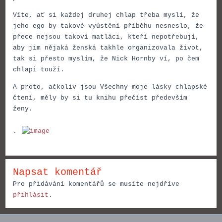
Víte, ať si každej druhej chlap třeba myslí, že
jeho ego by takové vyústění příběhu nesneslo, že
přece nejsou takoví matláci, kteří nepotřebují,
aby jim nějaká ženská takhle organizovala život,
tak si přesto myslím, že Nick Hornby ví, po čem
chlapi touží.
A proto, ačkoliv jsou Všechny moje lásky chlapské
čtení, měly by si tu knihu přečíst především
ženy.
.
Napsat komentář
Pro přidávání komentářů se musíte nejdříve
přihlásit
.