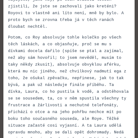
zjistili, že jste se zachovali jako kreténi?
Royovi to vlastně ani líto není, mně by bylo. A
proto bych se zrovna třeba já v těch ranách
dloubat nechtěl.
Potom, co Roy absolvuje tohle kolečko po všech
těch láskách, a co objasňuje, proč se mu s
dívkami docela dařilo (spíše se ptal a zajímal,
než aby sám hovořil; to jsem nevěděl, musím to
taky někdy zkusit), absolvuje obvyklou aférku,
která mu nic jiného, než chvilkový nadmutí ega z
toho, že ošukal zpěvačku, nepřinese, jak to tak
bývá, a pak už následuje finále příběhu. Ta
dívka, Laura, co ho pustila k vodě, a odstěhovala
se se sousedem, ta, co v něm spustila všechny ty
frustrace a žárlivosti a nechutné telefonáty,
přichází o otce a na jeho pohřbu nechce mít po
boku toho současného souseda, ale Roye. Těžké
situace začasté cosi vyjasní. A ta Laura udělá
opravdu mnoho, aby se dali opět dohromady. Nedá