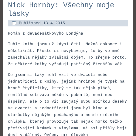
Nick Hornby: Všechny moje
lásky
Published
13.4.2015
Román z devadesátkovýho Londýna
Tuhle knihu jsem už kdysi četl. Možná dokonce i
několikrát. Přesto si nevybavuju, že by ve mně
zanechala nějaký zvláštní dojem. To zřejmě proto,
že některé knihy vyžadují patřičný čtenářův věk.
Co jsem si taky mohl vzít ve dvaceti nebo
jednatřiceti z knihy, jejímž hrdinou je týpek na
hraně čtyřícítky, který se tak nějak plácá,
mentálně setrvává někde v pubertě, není moc
úspěšný, ale o to víc zaujatý svou sbírkou desek?
Ve dvaceti a jednatřiceti jsem byl king a
starůstky nějakýho pošahanýho a neambiciózního
chlápka, kterej provozuje tak nějak horko těžko
přežívající krámek s vinylama, mi asi přišly bejt
dost vzdálený. Ovšem, pro člověka