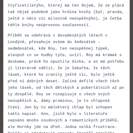
čtyřicetiletýho, kterej má ten dojem, že se plácá
tak nějak podobně jako hrdina knihy (byť, pravda,
ještě o něco víc milostně neúspěšnýho), je četba
téhle knihy neúprosnou současností.
Příběh se odehrává v devadesátých létech v
Londýně, přesahuje ovšem do šedesátek –
sedmdesátek, kde Roy, ten neúspěšnej týpek,
alespoň co se hudby týče, uvízl. Roy má krámek s
deskama, právě ho opustila dívka, a on má potřebu
jí literárně sdělit, že je žabařka, že těch
lásek, které ho zranily ještě víc, bylo ještě
před ní dobrých deset. Začíná defilé všech těch
jeho lásek, od těch dětských a pubertálních až po
ty dospělé. Roy se rozepisuje o všech svých
neúspěších a, dámy prominou, je to chlapské
čtení. Jen by to málokterý chlap byl schopen
takto napsat. Ano, jistě bylo v literatuře
sepsáno mnoho osudových a romantických příběhů,
ale Hornby jde na dřeň. Jedna velká frustrace.