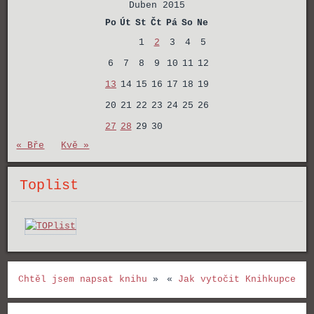
Duben 2015
Po
Út
St
Čt
Pá
So
Ne
1
2
3
4
5
6
7
8
9
10
11
12
13
14
15
16
17
18
19
20
21
22
23
24
25
26
27
28
29
30
« Bře
Kvě »
Toplist
Chtěl jsem napsat knihu
»
«
Jak vytočit Knihkupce