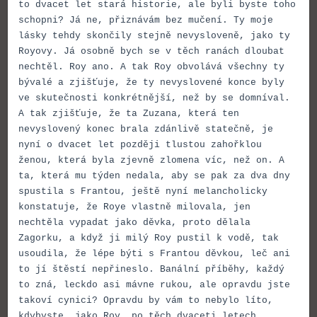
to dvacet let stará historie, ale byli byste toho
schopni? Já ne, přiznávám bez mučení. Ty moje
lásky tehdy skončily stejně nevysloveně, jako ty
Royovy. Já osobně bych se v těch ranách dloubat
nechtěl. Roy ano. A tak Roy obvolává všechny ty
bývalé a zjišťuje, že ty nevyslovené konce byly
ve skutečnosti konkrétnější, než by se domníval.
A tak zjišťuje, že ta Zuzana, která ten
nevyslovený konec brala zdánlivě statečně, je
nyní o dvacet let později tlustou zahořklou
ženou, která byla zjevně zlomena víc, než on. A
ta, která mu týden nedala, aby se pak za dva dny
spustila s Frantou, ještě nyní melancholicky
konstatuje, že Roye vlastně milovala, jen
nechtěla vypadat jako děvka, proto dělala
Zagorku, a když ji milý Roy pustil k vodě, tak
usoudila, že lépe býti s Frantou děvkou, leč ani
to jí štěstí nepřineslo. Banální příběhy, každý
to zná, leckdo asi mávne rukou, ale opravdu jste
takoví cynici? Opravdu by vám to nebylo líto,
kdybyste, jako Roy, po těch dvaceti letech