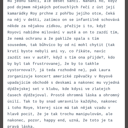
mu jednu šanci, ale deset šancí. Nahání ho, když
pod dojmem nějakých poťouchlých řečí z úst její
kamarádky Roy prchne z pohřbu jejího otce, čeká
na něj v dešti, zatímco on se infantilně schovává
někde za nějakou zídkou, přežije i to, když
Royovi nabídne milování v autě a on to zazdí tím,
že nemá ochranu a že pakliže spala s tím
sousedem, tak bůhvíco by od ní mohl chytit (tak
krutí byste nebyli ani vy, co říkáte, navíc
zazdít sex v autě?, když s tím ona přijde?, kdo
by byl tak frustrovanej, že by to takhle
vystornoval?, já teda rozhodně ne), pak Laura
zorganizuje koncert americké zpěvačky v Royově
upadajícím obchodě s deskami a nakonec mu vyjedná
dýdžejskej set v klubu, kde kdysi ve zlatejch
časech dýdžejoval. Prostě ohromná láska a ohromný
úsilí. Tak to by snad umravnilo každýho, nakonec
i toho Roye, kterej sice má tak nějak vzadu v
hlavě pocit, že je tak trochu manipulován, ale
nakonec, pozor, happy end, uzná, že toto je ta
pravá láska.