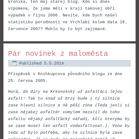
kronika, ten můj starej blog. Kdo si dnes
vzpomene, že jsme měli v kraji takovej obří
výpadek v říjnu 2006. Nevíte, kde bych našel
statistiku porodnosti ve Vrchlabí kolem data 18.
července 2007? Mohlo by to být zajímavé.
Pár novinek z maloměsta
Published
5.5.2014
Příspěvek v Knihkupcova původního blogu ze dne
25. června 2005.
Hurá, do díry na Krkonošský už asfalťáci lejou
asfalt! Tak to snad už brzy bude z tý silnice
zase hlavní silnice a né pěší zóna (Teda jesli si
zase nějakej asfaltér vomylem nezalil do toho
asfaltu nějaký asfalťácký nářadí, kůli kterýmu by
se zase musel ten asfalt vodasfaltovat.). Vono by
teda už bylo potřeba, aby ta silnice byla zase