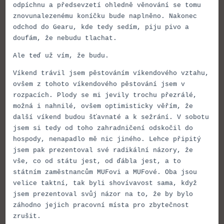
odpíchnu a předsevzetí ohledně věnování se tomu
znovunalezenému koníčku bude naplněno. Nakonec
odchod do Gearu, kde tedy sedím, piju pivo a
doufám, že nebudu tlachat.
Ale teď už vím, že budu.
Víkend trávil jsem pěstováním víkendového vztahu,
ovšem z tohoto víkendového pěstování jsem v
rozpacích. Plody se mi jevily trochu přezrálé,
možná i nahnilé, ovšem optimisticky věřím, že
další víkend budou šťavnaté a k sežrání. V sobotu
jsem si tedy od toho zahradničení odskočil do
hospody, nenapadlo mě nic jiného. Lehce připitý
jsem pak prezentoval své radikální názory, že
vše, co od státu jest, od ďábla jest, a to
státním zaměstnancům MUFovi a MUFové. Oba jsou
velice taktní, tak byli shovívavost sama, když
jsem prezentoval svůj názor na to, že by bylo
záhodno jejich pracovní místa pro zbytečnost
zrušit.