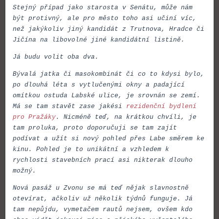
Stejný případ jako starosta v Senátu, může nám
být protivný, ale pro město toho asi učiní víc,
než jakýkoliv jiný kandidát z Trutnova, Hradce či
Jičína na libovolné jiné kandidátní listině.
Já budu volit oba dva.
Bývalá jatka či masokombinát či co to kdysi bylo,
po dlouhá léta s vytlučenými okny a padající
omítkou ostuda Labské ulice, je srovnán se zemí.
Má se tam stavět zase jakési
rezidenční bydlení
pro Pražáky
. Nicméně teď, na krátkou chvíli, je
tam proluka, proto doporučuji se tam zajít
podívat a užít si nový pohled přes Labe směrem ke
kinu. Pohled je to unikátní a vzhledem k
rychlosti stavebních prací asi nikterak dlouho
možný.
Nová pasáž u Zvonu se má teď nějak slavnostně
otevírat, ačkoliv už několik týdnů funguje. Já
tam nepůjdu, vymetačem rautů nejsem, ovšem kdo