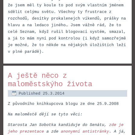
že jsem měl ty koule to pod svým vlastním jménem
sdělit celýmu světu. Všechny ty frustrace z
rozchodů, desítky prokalenejch víkendů, prášky na
hlavu a na ledaco jiného… Jsem vážně rád, že to
celé Seznam, když rušil blogovací systém, smazal,
a já to mám nyní pod kontrolou (i když samozřejmě
je možné, že to někde na nějakých úložištích leží
v plné parádě).
A ještě něco z
maloměstskýho života
Published
25.3.2014
Z původního knihkupcova blogu ze dne 25.9.2008
Na maloměstě dějí se tyto věci:
Starosta Jan Sobotka kandiduje do Senátu,
zde je
jeho prezentace
a zde
anonymní antistránky
. A já,