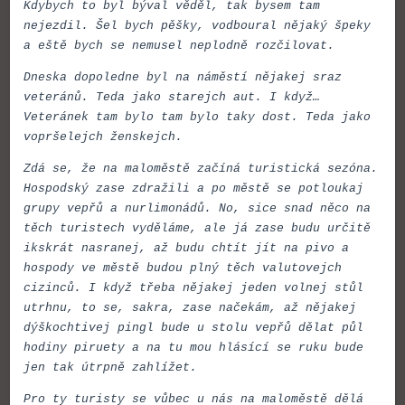
Kdybych to byl býval věděl, tak bysem tam
nejezdil. Šel bych pěšky, vodboural nějaký špeky
a eště bych se nemusel neplodně rozčilovat.
Dneska dopoledne byl na náměstí nějakej sraz
veteránů. Teda jako starejch aut. I když…
Veteránek tam bylo tam bylo taky dost. Teda jako
vopršelejch ženskejch.
Zdá se, že na maloměstě začíná turistická sezóna.
Hospodský zase zdražili a po městě se potloukaj
grupy vepřů a nurlimonádů. No, sice snad něco na
těch turistech vyděláme, ale já zase budu určitě
ikskrát nasranej, až budu chtít jít na pivo a
hospody ve městě budou plný těch valutovejch
cizinců. I když třeba nějakej jeden volnej stůl
utrhnu, to se, sakra, zase načekám, až nějakej
dýškochtivej pingl bude u stolu vepřů dělat půl
hodiny piruety a na tu mou hlásící se ruku bude
jen tak útrpně zahlížet.
Pro ty turisty se vůbec u nás na maloměstě dělá