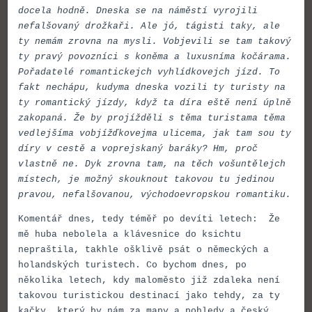
docela hodně. Dneska se na náměstí vyrojili
nefalšovaný drožkaři. Ale jó, tágisti taky, ale
ty nemám zrovna na mysli. Vobjevili se tam takový
ty pravý povozníci s koněma a luxusníma kočárama.
Pořadatelé romantickejch vyhlídkovejch jízd. To
fakt nechápu, kudyma dneska vozili ty turisty na
ty romantický jízdy, když ta díra eště není úplně
zakopaná. Že by projížděli s těma turistama těma
vedlejšíma vobjížďkovejma ulicema, jak tam sou ty
díry v cestě a voprejskaný baráky? Hm, proč
vlastně ne. Dyk zrovna tam, na těch vošuntělejch
místech, je možný skouknout takovou tu jedinou
pravou, nefalšovanou, východoevropskou romantiku.
Komentář dnes, tedy téměř po devíti letech: Že
mě huba nebolela a klávesnice do ksichtu
nepraštila, takhle ošklivě psát o německých a
holandských turistech. Co bychom dnes, po
několika letech, kdy maloměsto již zdaleka není
takovou turistickou destinací jako tehdy, za ty
kačky, který by nám za mapy a pohledy a český