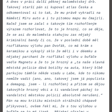
A dnes v práci další pěknej maloměstskej drb.
Takovej starší pán si kupoval atlas Česka a
odkomentoval si to tak, že mu právě vykradli na
Náměstí Míru auto a i tu pitomou mapu mu čmajzli.
Načež jsem se začal s takovým tím rozhořčeným
výrazem rozhorlovat, že to je hrozný, co se děje,
že se asi do maloměsta stahujou zas nějaký
kriminální bandy či co, že v poslední době měl
rozflákanou výlohu pan Dvořák, co má krám s
keramikou a vykoplý sklo že měli i v déemku a
nějakej parchant že rozflákal výlohu u bufáče
vedle Magnetu a že to je hrozný a „ta naše slavná
městská policie dává botičky na auta, který blbě
parkujou támhle někde vzadu u Labe, kde to nikomu
nemůže vadit (ano, ano, takovej jsem já populista
a demagog, jsem – li rozhořčen) a přitom se dějou
takovýhle hrozný věci a ti vandalové páchaj to
vandalství městskou policií absolutně nerušeni.“
Pán na mou kritiku místních strážníků chápavě
přikyvoval, ovšem řekl mi, že s tou výlohou u
bufáče se to má jinak. „Nějakej ožralec v