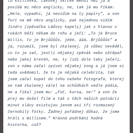
tu kšiltovku, takovej skrček menší než já a
povídá mi něco anglicky, ne, tak já mu říkám:
„Hele, vypadni, já nevidím na ty papíry“, a von
furt na mě něco anglicky, pak najednou vidím
Jindru (zpěvačka Láďovy kapely) jak s hlavou v
rukách běží někam do rohu a ječí: „To je Bruce
Willis, to je Brjůůůůs, jééé, ááá, Brjůůůůs“ a
já, rozumíš, jsem byl zkalenej, já vůbec nevěděl,
co to je zač, jestli nějakej zpěvák nebo oštěpař
nebo jakej kretén, ne, ty lidi dole taky ječeli,
von s náma začal zpívat nějakej song a já jsem si
teda uvědomil, že to je nějaká celebrita, tak
jsem začal kopat do toho našeho fotografa, kterej
se tam zkalenej válel na schůdkách vedle pódia,
ne a říkal jsem mu: „Foť, kurva, ne!“ a von že
prej mu došel film a tak z těch našich patnácti
minut slávy existujou jenom asi tři rozmazaný
černobílý fotky. Žádnej pořádnej důkaz, že jsme
hráli s Willisem.“ Krásná podrbání hodná
historka, což?