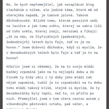
Ne, že bych nepřemejšlel, jak nezaplácat blog
tlacháním o ničem, ale jediné téma, které mě od
včerejška napadá, je takové jalové. Takové
důchodcovské. Blízké tomu, kterak penzisté sedí
na lavičce a jak tomu světu, kterej se sakra liší
od toho světa, kterej znají, nerozumí a říkají:
„Jó za nás, ve čtyřicátejch (padesátejch,
šedesátejch) letech bylo fajn, teď to je na
hovno.“ Jsem duševní důchodce, když si myslím, že
v devadesátejch letech bylo fajn a teď je to na
hovno?
Ačkoliv jsem si vědomej, že na to svoje mládí
každej vzpomíná jako na tu nejlepší dobu a že
člověk ty blbý věci z tý doby jeho mládí tak
nějak zapomíná, tudíž je to vzpomínání na tu dobu
toho mládí takový klišé, stejně si myslím, že ty
devadestátky byly lepší, než to, co přišlo po
nich. Přemejšlel jsem o tom včera cestou autem z
víkendovýho pěstování vztahu, pak večer, a