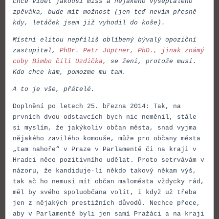
chce vidět jakousi miss a nějakého vyšeptalého
zpěváka, bude mít možnost (jen teď nevím přesně
kdy, letáček jsem již vyhodil do koše).
Místní elitou nepříliš oblíbený bývalý opoziční
zastupitel,
PhDr. Petr Jüptner, PhD., jinak známý
coby Bimbo čili Uzdička,
se žení, protože musí.
Kdo chce kam, pomozme mu tam.
A to je vše, přátelé.
Doplnění po letech 25. března 2014: Tak, na
prvních dvou odstavcích bych nic neměnil, stále
si myslím, že jakýkoliv občan města, snad vyjma
nějakého zavilého komouše, může pro občany města
„tam nahoře“ v Praze v Parlamentě či na kraji v
Hradci něco pozitivního udělat. Proto setrvávám v
názoru, že kandiduje-li někdo takový někam výš,
tak ač ho nemusí mít občan maloměsta vždycky rád,
měl by svého spoluobčana volit, i když už třeba
jen z nějakých prestižních důvodů. Nechce přece,
aby v Parlamentě byli jen samí Pražáci a na kraji