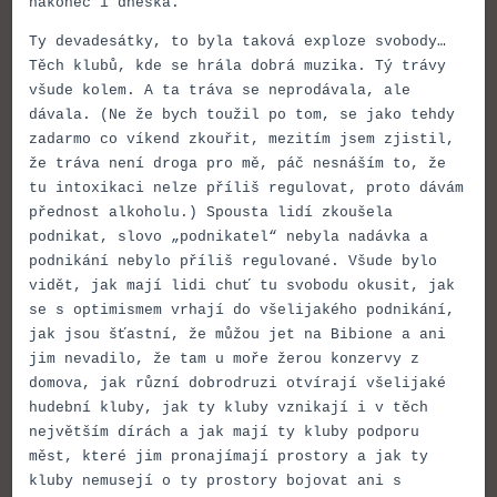
nakonec i dneska.
Ty devadesátky, to byla taková exploze svobody…
Těch klubů, kde se hrála dobrá muzika. Tý trávy
všude kolem. A ta tráva se neprodávala, ale
dávala. (Ne že bych toužil po tom, se jako tehdy
zadarmo co víkend zkouřit, mezitím jsem zjistil,
že tráva není droga pro mě, páč nesnáším to, že
tu intoxikaci nelze příliš regulovat, proto dávám
přednost alkoholu.) Spousta lidí zkoušela
podnikat, slovo „podnikatel“ nebyla nadávka a
podnikání nebylo příliš regulované. Všude bylo
vidět, jak mají lidi chuť tu svobodu okusit, jak
se s optimismem vrhají do všelijakého podnikání,
jak jsou šťastní, že můžou jet na Bibione a ani
jim nevadilo, že tam u moře žerou konzervy z
domova, jak různí dobrodruzi otvírají všelijaké
hudební kluby, jak ty kluby vznikají i v těch
největším dírách a jak mají ty kluby podporu
měst, které jim pronajímají prostory a jak ty
kluby nemusejí o ty prostory bojovat ani s