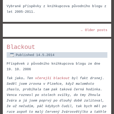
Vybrané příspěvky z knihkupcova původního blogu z
let 2005-2011.
←
Older posts
Blackout
Published
14.5.2014
Příspěvek z původního knihkupcova blogu ze dne
19. 10. 2006
Tak jako… Ten
včerejší blackout
byl fakt drsnej.
Seděl jsem zrovna v Plzeňce, když maloměsto
zhaslo, probíhala tam pak taková černá hodinka.
Venca roznesl po stolech svíčky, do tmy žhnula
žvára a já jsem poprvý po dlouhý době zalitoval,
že už nečudím, páč kdybych čudil, tak bych měl po
ruce aspoň to malý červený žvárosvětýlko a takhle