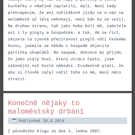
kuchařky v němčině zaplatili, dali. Není tedy
překvapením, že ani vyhlídkové jízdy se u nás na
maloměstě už léta nekonají, není kdo by se vozil.
Na druhou stranu, tak jako huba bolí mě, zabolela
asi i ty pingly a hospodské, a tak, dá se říct,
zmizela ta zjevná přezíravost pinglů vůči českému
hostu, jakmile se někde v hospodě objevila
partička skopčáků. Ba naopak, dokonce mi přijde,
že jako stálý host, který utrácí často, jsem
váženější než hosté náhodní. Evidentně platí, že
aby si člověk začal vážit toho co má, musí něco
ztratit.
Konečně nějaký to
maloměstský drbání
Published
29.4.2014
Z původního blogu ze dne 3. ledna 2007.