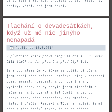
Je to stejně legrace, pročítat po těch létech ty
deníky. Větší, než jsem čekal.
Tlachání o devadesátkách,
když už mě nic jinýho
nenapadá
Published
17.3.2014
Z původního knihkupcova blogu ze dne 15. 3. 2010
čili téměř na den přesně z před čtyř let.
Se znovunalezeným koníčkem je potíž… Už včera
jsem seděl před prázdnou stránkou blogu, rozepsal
cosi, smazal, rozepsal, a po hodině snahy
vyplodit něco, co by nebylo jenom tlacháním o
ničem se na to vysral a šel čumět na bednu.
Dneska zase, něco rozepsáno, pak smazáno,
následně přečten Respekt a Týden s nadějí, že mě
něco z těch časáků trkne, že se od něčeho