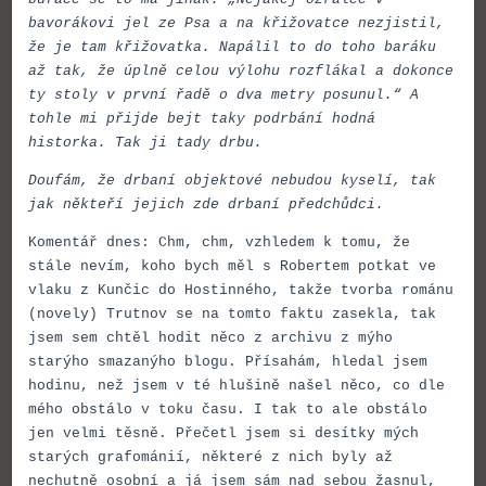
bavorákovi jel ze Psa a na křižovatce nezjistil,
že je tam křižovatka. Napálil to do toho baráku
až tak, že úplně celou výlohu rozflákal a dokonce
ty stoly v první řadě o dva metry posunul.“ A
tohle mi přijde bejt taky podrbání hodná
historka. Tak ji tady drbu.
Doufám, že drbaní objektové nebudou kyselí, tak
jak někteří jejich zde drbaní předchůdci.
Komentář dnes: Chm, chm, vzhledem k tomu, že
stále nevím, koho bych měl s Robertem potkat ve
vlaku z Kunčic do Hostinného, takže tvorba románu
(novely) Trutnov se na tomto faktu zasekla, tak
jsem sem chtěl hodit něco z archivu z mýho
starýho smazanýho blogu. Přísahám, hledal jsem
hodinu, než jsem v té hlušině našel něco, co dle
mého obstálo v toku času. I tak to ale obstálo
jen velmi těsně. Přečetl jsem si desítky mých
starých grafománií, některé z nich byly až
nechutně osobní a já jsem sám nad sebou žasnul,