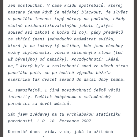
Jen poslouchat. V čase klidu spotřebičů, kterej
nastane jenom když je nějakej blackout, je slyšet
v paneláku leccos: tupý nárazy na podlahu, někdy
včetně neidentifikovatelnýho jekotu (jakýsi
soused asi zakopl o kočku či co), pády předmětů
ze skříní (není jednoduchý našmátrat svíčku,
která je na takový tý poličce, kde jsou všechny
možný zbytečnosti, včetně skleněnýho slona (teď
už bývalýho) od babičky). Povzdychnutí: „Áááá,
ne,“ který bylo k zaslechnutí snad ze všech stran
paneláku poté, co po hodině výpadku běžela
elektrika tak dvacet sekund do další doby temna.
A… samozřejmě… I jiná povzdychnutí ještě větší
intenzity. Počátek babyboomu v maloměstský
porodnici za devět měsíců.
Sám jsem zvědavej na tu vrchlabskou statistiku
porodnosti, L.P. 18. července 2007.
Komentář dnes: vida, vida, jaká to užitečná