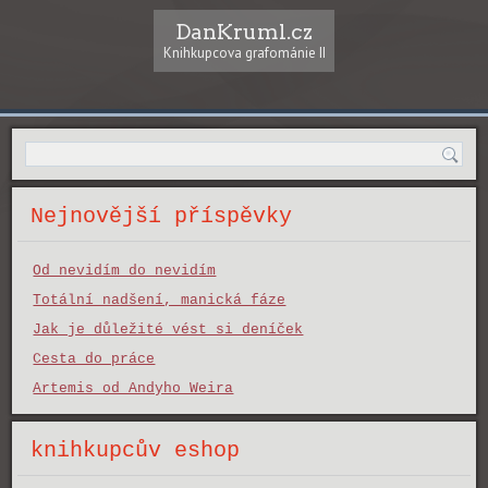
DanKruml.cz
Knihkupcova grafománie II
Nejnovější příspěvky
Od nevidím do nevidím
Totální nadšení, manická fáze
Jak je důležité vést si deníček
Cesta do práce
Artemis od Andyho Weira
knihkupcův eshop