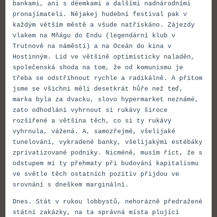
bankami, ani s déemkami a dalšími nadnárodními
pronajímateli. Nějakej hudební festival pak v
každým větším městě a všude natřískáno. Zájezdy
vlakem na Mňágu do Endu (legendární klub v
Trutnově na náměstí) a na Oceán do kina v
Hostinným. Lid ve většině optimisticky naladěn,
společenská shoda na tom, že od komunismu je
třeba se odstřihnout rychle a radikálně. A přitom
jsme se všichni měli desetkrát hůře než teď,
marka byla za dvacku, slovo hypermarket neznámé,
zato odhodlání vyhrnout si rukávy široce
rozšířené a většina těch, co si ty rukávy
vyhrnula, vážená. A, samozřejmě, všelijaké
tunelování, vykradené banky, všelijakými estébáky
zprivatizované podniky. Nicméně, musím říct, že s
odstupem mi ty přehmaty při budování kapitalismu
ve světle těch ostatních pozitiv přijdou ve
srovnání s dneškem marginální.
Dnes. Stát v rukou lobbystů, nehorázně předražené
státní zakázky, na ta správná místa plující