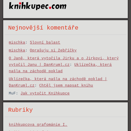
Nejnovější komentáře
mischka
:
Slovní balast
mischka
:
Oprašuju si žebříčky
O Janě, která vytočila Jirku a o Jirkovi, který
vytočil Janu | DanKruml.cz
:
Uklízečka, která
našla na záchodě poklad
Uklízečka, která našla na záchodě poklad |
DanKruml.cz
:
Chtěl jsem napsat knihu
MuF
:
Jak vytočit Knihkupce
Rubriky
knihkupcova grafománie I.