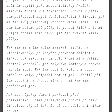
průjezdná. Já se tady na maloměstě totiž už
začínám cejtit jako masochistickej Pražák,
milovník trčení v autokolonách. Zrovna v pátek
sem potřeboval zajet do železářství k Šírovi, jak
má ten svůj plechovej vobchod vedle Lídla. Jel
sem tam autem, páč pěšky to je asi kilák a to mi
přijde docela zdlouhavý, jít ten dvakrát kilák
pěšky.
Tak sem se s tím autem zasekal nejdřív na
Jihoslovanský, po kerýžto provozem dálnicí a
šířkou vokreskou se rozhodly kromě mě a dalších
desítek vosobáků, jet taky dva kamióny a zrovna
naproti sobě. Tak tam vobě ty kolony z vobou
směrů couvaly, připadal sem si jak u debilů při
tom couvání na druhou stranu, než kam sem
potřeboval jet.
Pak zas nějakej dement parkoval před
poliklinikou, čímž paralyzoval provoz po celý
Jihoslovanský až tak, že už se nedalo ani nikam
couvat.