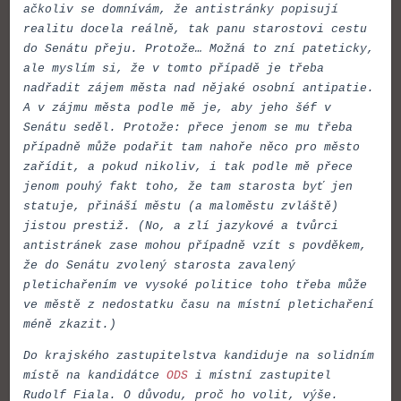
ačkoliv se domnívám, že antistránky popisují
realitu docela reálně, tak panu starostovi cestu
do Senátu přeju. Protože… Možná to zní pateticky,
ale myslím si, že v tomto případě je třeba
nadřadit zájem města nad nějaké osobní antipatie.
A v zájmu města podle mě je, aby jeho šéf v
Senátu seděl. Protože: přece jenom se mu třeba
případně může podařit tam nahoře něco pro město
zařídit, a pokud nikoliv, i tak podle mě přece
jenom pouhý fakt toho, že tam starosta byť jen
statuje, přináší městu (a maloměstu zvláště)
jistou prestiž. (No, a zlí jazykové a tvůrci
antistránek zase mohou případně vzít s povděkem,
že do Senátu zvolený starosta zavalený
pletichařením ve vysoké politice toho třeba může
ve městě z nedostatku času na místní pletichaření
méně zkazit.)
Do krajského zastupitelstva kandiduje na solidním
místě na kandidátce
ODS
i místní zastupitel
Rudolf Fiala. O důvodu, proč ho volit, výše.