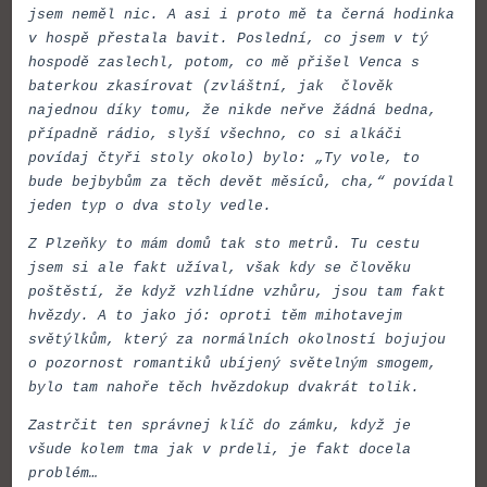
jsem neměl nic. A asi i proto mě ta černá hodinka
v hospě přestala bavit. Poslední, co jsem v tý
hospodě zaslechl, potom, co mě přišel Venca s
baterkou zkasírovat (zvláštní, jak člověk
najednou díky tomu, že nikde neřve žádná bedna,
případně rádio, slyší všechno, co si alkáči
povídaj čtyři stoly okolo) bylo: „Ty vole, to
bude bejbybům za těch devět měsíců, cha,“ povídal
jeden typ o dva stoly vedle.
Z Plzeňky to mám domů tak sto metrů. Tu cestu
jsem si ale fakt užíval, však kdy se člověku
poštěstí, že když vzhlídne vzhůru, jsou tam fakt
hvězdy. A to jako jó: oproti těm mihotavejm
světýlkům, který za normálních okolností bojujou
o pozornost romantiků ubíjený světelným smogem,
bylo tam nahoře těch hvězdokup dvakrát tolik.
Zastrčit ten správnej klíč do zámku, když je
všude kolem tma jak v prdeli, je fakt docela
problém…