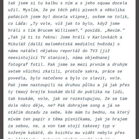
tak jsem si tu kalbu s ním a s jeho squaw docela
užil. Myslím, že po těch pěti pivech a několika
paňácích jsem byl docela vtipnej, ovšem ne tolik,
co Láďa: „Ty vole, víš jak to bylo, když jsme
hráli s tím Brucem Willisem?,“ povídá. „Nevím.“
„Tak já ti to řeknu: Jsme hráli v Karlovkách a
Mikuláš (další maloměstská mediální hvězda) s
náma natáčel nějakou reportáž do TV3 (již
neexistující TV stanice), náma objednanej
fotograf fotil. Pak jsme se mezi prvním a druhým
setem všichni zkalili, protože sakra, práce se
povedla, bylo natočeno a bylo co slavit, vole.
Pak jsme nastoupili na druhou půlku a já jak přes
ty tmavý brejle koukám dolů do publika na lidi,
tak koukám, vole, jak se rozestupujou, že se tam
dole něco děje, ne? Pak dohrajem song a já se
otáčím dozadu za sebe, kde mám tu bednu, na který
mívám ten papír s těma písničkama, jak je hrajem
za sebou, ne, a von tam stojí takovej typ v
koženým kabátě, do ksichtu mu vidět nebylo přes