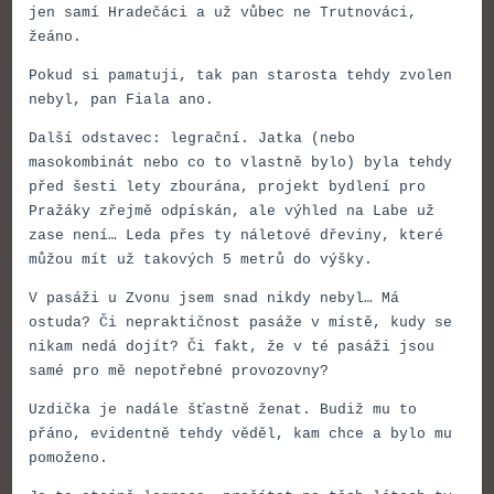
jen samí Hradečáci a už vůbec ne Trutnováci,
žeáno.
Pokud si pamatuji, tak pan starosta tehdy zvolen
nebyl, pan Fiala ano.
Další odstavec: legrační. Jatka (nebo
masokombinát nebo co to vlastně bylo) byla tehdy
před šesti lety zbourána, projekt bydlení pro
Pražáky zřejmě odpískán, ale výhled na Labe už
zase není… Leda přes ty náletové dřeviny, které
můžou mít už takových 5 metrů do výšky.
V pasáži u Zvonu jsem snad nikdy nebyl… Má
ostuda? Či nepraktičnost pasáže v místě, kudy se
nikam nedá dojít? Či fakt, že v té pasáži jsou
samé pro mě nepotřebné provozovny?
Uzdička je nadále šťastně ženat. Budiž mu to
přáno, evidentně tehdy věděl, kam chce a bylo mu
pomoženo.