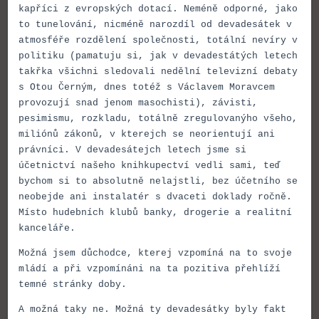
kapříci z evropských dotací. Neméně odporné, jako
to tunelování, nicméně narozdíl od devadesátek v
atmosféře rozdělení společnosti, totální nevíry v
politiku (pamatuju si, jak v devadestátých letech
takřka všichni sledovali nedělní televizní debaty
s Otou Černým, dnes totéž s Václavem Moravcem
provozují snad jenom masochisti), závisti,
pesimismu, rozkladu, totálně zregulovanýho všeho,
miliónů zákonů, v kterejch se neorientují ani
právníci. V devadesátejch letech jsme si
účetnictví našeho knihkupectví vedli sami, teď
bychom si to absolutně nelajstli, bez účetního se
neobejde ani instalatér s dvaceti doklady ročně.
Místo hudebních klubů banky, drogerie a realitní
kanceláře.
Možná jsem důchodce, kterej vzpomíná na to svoje
mládí a při vzpomínáni na ta pozitiva přehlíží
temné stránky doby.
A možná taky ne. Možná ty devadesátky byly fakt