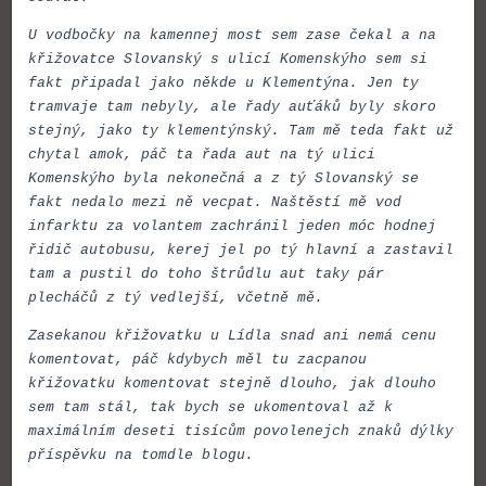
U vodbočky na kamennej most sem zase čekal a na
křižovatce Slovanský s ulicí Komenskýho sem si
fakt připadal jako někde u Klementýna. Jen ty
tramvaje tam nebyly, ale řady auťáků byly skoro
stejný, jako ty klementýnský. Tam mě teda fakt už
chytal amok, páč ta řada aut na tý ulici
Komenskýho byla nekonečná a z tý Slovanský se
fakt nedalo mezi ně vecpat. Naštěstí mě vod
infarktu za volantem zachránil jeden móc hodnej
řidič autobusu, kerej jel po tý hlavní a zastavil
tam a pustil do toho štrůdlu aut taky pár
plecháčů z tý vedlejší, včetně mě.
Zasekanou křižovatku u Lídla snad ani nemá cenu
komentovat, páč kdybych měl tu zacpanou
křižovatku komentovat stejně dlouho, jak dlouho
sem tam stál, tak bych se ukomentoval až k
maximálním deseti tisícům povolenejch znaků dýlky
příspěvku na tomdle blogu.