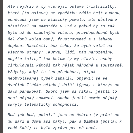
Ale nejdřív k tý včerejší oslavě třiatřicítky,
která (ta oslava) se zpočátku zdála bejt nudnou,
poněvadž jsem se klasicky pomalu, ale důsledně
přiožíral na samotáře v Íté a pokud by to tak
bylo až do samotnýho večera, pravděpodobně bych
šel domů kolem osmý, frustrovanej a s lehkou
depkou. Naštěstí, bez toho, že bych volal na
všechny strany: „Kurva, lidí, mám narozeniny,
pojďte kalit,“ tak kolem tý mý slavící osoby
cirkulovali kámoši tak nějak náhodně a soustavně.
Vždycky, když to ten předchozí, nijak
neobvolávanej týpek zabalil, objevil se ve
dveřích Itéčka nějakej další týpek, s kterým se
dalo paňákovat. Skoro jsem si říkal, jestli to
není nějaký znamení. Anebo jestli nemám nějaký
skrytý telepatický schopnosti.
Buď jak buď, pokalil jsem se švárou (v práci se
mu daří a doma asi taky), pak s Bimbem (poslal k
vodě Kačí; to byla zpráva pro mě nová,