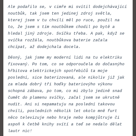
Ale podařilo se, v cimře mi svítil dodejchávající
noutbůk, tak jsem ten jedinej zdroj světla,
kterej jsem v tu chvíli měl po ruce, použil na
to, že jsem s tím noutbůkem chodil po bytě a
hledal jiný zdroje. Svíčku třeba. A pak, když se
svíčka rozžála, noutbůkova baterie začala
chcípat, až dodejchala docela.
Děsný, jak jsme my moderní lidi na tu elektriku
fixovaný. Po tom, co se odporoučela do dočasnýho
hřbitova elektrickejch spotřebičů ta moje
poslední, sice baterizovaná, ale nikoliv již jak
za mlada dobrý tři hoďky bateriovýho výkonu
schopná zábava, po tom, co mi zbylo jedině snad
čumět do plamenu svíčky, začal jsem se ukrutně
nudit. Ani si nepamatuju na poslední takovou
chvíli, posledních několik let okolo mně furt
něco televizuje nebo hraje nebo kompjůtruje či
aspoň k četbě knihy svítí a teď se nedalo dělat
lautr nic!