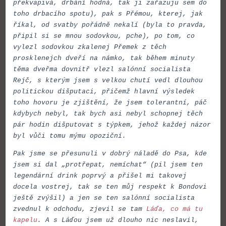
překvapivá, drbání hodná, tak ji zařazuju sem do
toho drbacího spotu), pak s Přémou, kterej, jak
říkal, od svatby pořádně nekalí (byla to pravda,
připil si se mnou sodovkou, pche), po tom, co
vylezl sodovkou zkalenej Přemek z těch
prosklenejch dveří na námko, tak během minuty
těma dveřma dovnitř vlezl salónní socialista
Rejč, s kterým jsem s velkou chutí vedl dlouhou
politickou dišputaci, přičemž hlavní výsledek
toho hovoru je zjištění, že jsem tolerantní, páč
kdybych nebyl, tak bych asi nebyl schopnej těch
pár hodin dišputovat s týpkem, jehož každej názor
byl vůči tomu mýmu opoziční.
Pak jsme se přesunuli v dobrý náladě do Psa, kde
jsem si dal „protřepat, nemíchat“ (pil jsem ten
legendární drink poprvý a přišel mi takovej
docela vostrej, tak se ten můj respekt k Bondovi
ještě zvýšil) a jen se ten salónní socialista
zvednul k odchodu, zjevil se tam
Láďa, co má tu
kapelu
. A s Láďou jsem už dlouho nic neslavil,