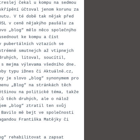
treslej čekal u kompu na sedmou
skřípění účtoval jenom korunu za
nutu. V té době tak nějak před
DSL v ceně nějakýho paušálu za
ovo „blog“ mělo něco společnýho
usednout ke kompu a číst
v pubertálních vztazích se
xtrémně smutnejch až vtipnejch
druhých, litoval, soucítil,
 s mejma výlevama všedního dne.
eby typu iDnes či Aktuálně.cz,
by je slovo „blog“ synonymem pro
menu „Blog“ na stránkách těch
ětšinou na politické téma, takže
tů těch druhých, ale o nálož
jem „blog“ ztratil ten svůj
 Bavilo mě bejt ve společnosti
agandou Františka Matějky či
og“ rehabilitovat a zapsat