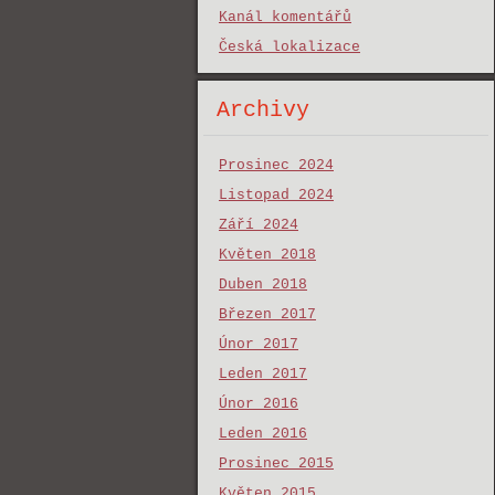
Kanál komentářů
Česká lokalizace
Archivy
Prosinec 2024
Listopad 2024
Září 2024
Květen 2018
Duben 2018
Březen 2017
Únor 2017
Leden 2017
Únor 2016
Leden 2016
Prosinec 2015
Květen 2015