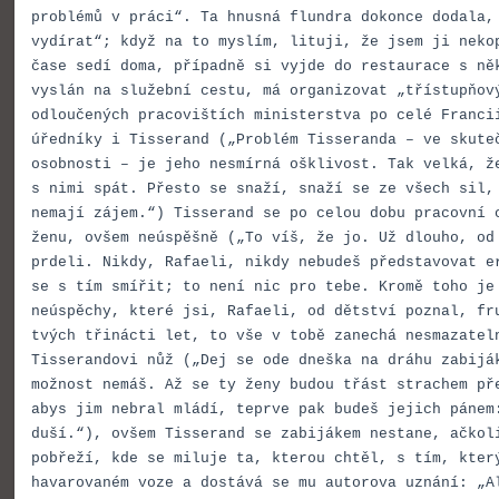
problémů v práci“. Ta hnusná flundra dokonce dodala,
vydírat“; když na to myslím, lituji, že jsem ji neko
čase sedí doma, případně si vyjde do restaurace s ně
vyslán na služební cestu, má organizovat „třístupňov
odloučených pracovištích ministerstva po celé Franci
úředníky i Tisserand („Problém Tisseranda – ve skute
osobnosti – je jeho nesmírná ošklivost. Tak velká, ž
s nimi spát. Přesto se snaží, snaží se ze všech sil,
nemají zájem.“) Tisserand se po celou dobu pracovní 
ženu, ovšem neúspěšně („To víš, že jo. Už dlouho, od
prdeli. Nikdy, Rafaeli, nikdy nebudeš představovat e
se s tím smířit; to není nic pro tebe. Kromě toho je
neúspěchy, které jsi, Rafaeli, od dětství poznal, fr
tvých třinácti let, to vše v tobě zanechá nesmazatel
Tisserandovi nůž („Dej se ode dneška na dráhu zabijá
možnost nemáš. Až se ty ženy budou třást strachem př
abys jim nebral mládí, teprve pak budeš jejich pánem
duší.“), ovšem Tisserand se zabijákem nestane, ačkol
pobřeží, kde se miluje ta, kterou chtěl, s tím, kter
havarovaném voze a dostává se mu autorova uznání: „A