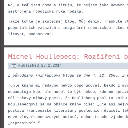
No, a teď jsem doma a lituju, že nejsem jako Howard 
sestrojená robotická ruka hodila.
Takže tohle je skutečnej blog. Můj deník. Třeskutě v
pubertálních vztazích s imaginární robotickou rukou 
litovat, podporovat.
Michel Houllebecq: Rozšíření b
Published
26.2.2014
Z původního knihkupcova blogu ze dne 4. 12. 2005. Z 
Tuhle knihu mi nedávno někdo doporučoval. Někdo z mý
nepamatuju kdo, ale musel to být někdo, kdo mě oprav
měl takový mlhavý pocit, že Houllebecq psal tu knihu
Houllebecqovi se na obálce knihy píše: „…je asi nejv
postava francouzské literatury posledních dvaceti le
nové vlny francouzských autorů, občas trochu zjedno
„depresivní“.“