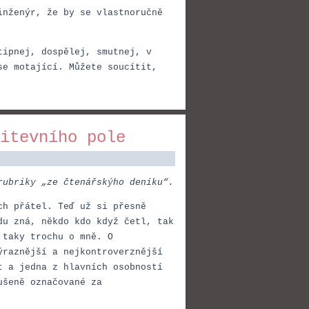
inženýr, že by se vlastnoručně
tipnej, dospělej, smutnej, v
se motající. Můžete soucítit,
itevního pole
rubriky „ze čtenářskýho deníku“.
ch přátel. Teď už si přesně
du zná, někdo kdo když četl, tak
 taky trochu o mně. O
ýraznější a nejkontroverznější
t a jedna z hlavních osobností
dušeně označované za