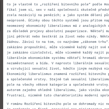
Co je vlastně to „rozšíření bitevního pole“ podle Ho
říkal jsem si, sex v naší společnosti skutečně předs
zcela nezávislý na penězích; a jako systém dělení p
neúprosně. Účinky obou těchto systémů jsou přitom na
neomezený ekonomický liberalismus má z analogických 
za důsledek projevy absolutní pauperizace. Někteří m
jiní pětkrát nebo šestkrát za život nebo nikdy. Někt
žádnou. Závisí to na tom, co nazýváme „zákonem trhu“
zakázáno propouštění, může víceméně každý najít své 
je zakázáno cizoložství, může víceméně každý najít p
liberálním ekonomickém systému někteří hromadí obrov
nezaměstnanost a bída. V naprosto liberálním sexuáln
a vzrušující sexuální život, kdežto jiným nezbývá ni
Ekonomický liberalismus znamená rozšíření bitevního 
a společenské vrstvy. Stejně tak sexuální liberalism
pole na všechy věkové kategorie a společenské vrstvy
autorem zajedno ohledně liberalismu, jako viníka eko
frustrací, nicméně tuto charakteristiku moderní spol
V románu Rozšíření bitevního pole se dohromady nic n