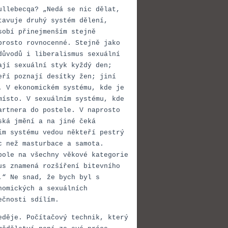
ullebecqa? „Nedá se nic dělat,
tavuje druhý systém dělení,
ůsobí přinejmenším stejně
prosto rovnocenné. Stejně jako
důvodů i liberalismus sexuální
ají sexuální styk kyždý den;
eří poznají desítky žen; jiní
. V ekonomickém systému, kde je
místo. V sexuálním systému, kde
artnera do postele. V naprosto
ská jmění a na jiné čeká
ím systému vedou někteří pestrý
c než masturbace a samota.
pole na všechny věkové kategorie
us znamená rozšíření bitevního
.“ Ne snad, že bych byl s
nomických a sexuálních
ečnosti sdílím.
eděje. Počítačový technik, který