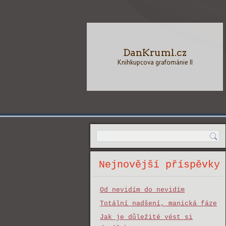
DanKruml.cz
Knihkupcova grafománie II
Nejnovější příspěvky
Od nevidím do nevidím
Totální nadšení, manická fáze
Jak je důležité vést si