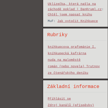
Uklízečka, která našla na
záchodě poklad | DanKruml.cz
:
Chtěl jsem napsat knihu
MuF
:
Jak vytočit Knihkupce
Rubriky
knihkupcova grafománie I.
knihkupecká kafrárna
nuda na maloměstě
román (nebo novela) Trutnov
ze čtenářskýho deníku
Základní informace
Přihlásit se
Zdroj kanálů (příspěvky)