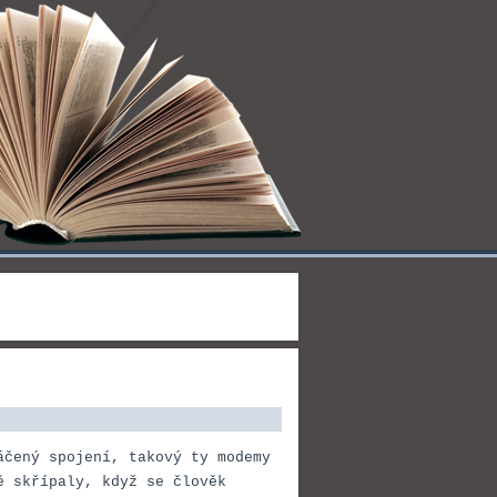
áčený spojení, takový ty modemy
ě skřípaly, když se člověk