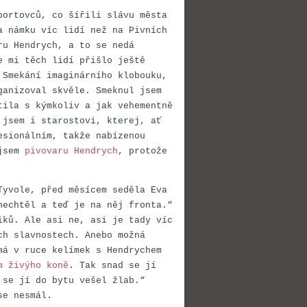
portovců, co šířili slávu města
a námku víc lidí než na Pivních
ru Hendrych, a to se nedá
e mi těch lidí přišlo ještě
 Smekání imaginárního klobouku,
ganizoval skvěle. Smeknul jsem
tila s kýmkoliv a jak vehementně
 jsem i starostovi, kterej, ať
esionálním, takže nabízenou
 jsem
pivovaru Hendrych
, protože
Tyvole, před měsícem seděla Eva
nechtěl a teď je na něj fronta.“
iků. Ale asi ne, asi je tady víc
ch slavnostech. Anebo možná
má v ruce kelímek s Hendrychem
m živýho koně
. Tak snad se jí
 se jí do bytu vešel žlab.“
se nesmál.