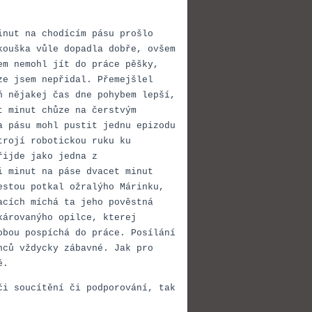
inut na chodícím pásu prošlo
kouška vůle dopadla dobře, ovšem
em nemohl jít do práce pěšky,
ze jsem nepřidal. Přemejšlel
ň nějakej čas dne pohybem lepší,
t minut chůze na čerstvým
a pásu mohl pustit jednu epizodu
trojí robotickou ruku ku
řijde jako jedna z
i minut na páse dvacet minut
estou potkal ožralýho Márinku,
acích míchá ta jeho pověstná
károvanýho opilce, kterej
obou pospíchá do práce. Posílání
nců vždycky zábavné. Jak pro
ě.
či soucítění či podporování, tak