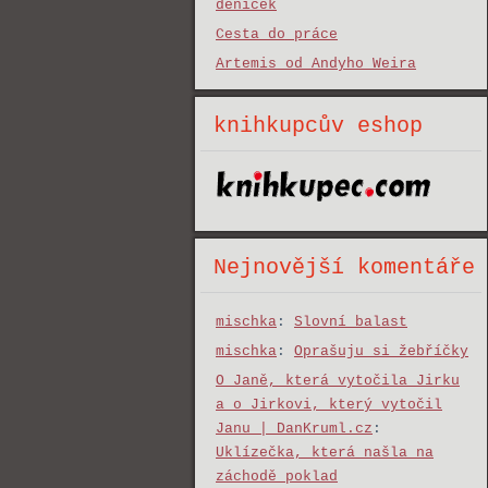
deníček
Cesta do práce
Artemis od Andyho Weira
knihkupcův eshop
Nejnovější komentáře
mischka
:
Slovní balast
mischka
:
Oprašuju si žebříčky
O Janě, která vytočila Jirku
a o Jirkovi, který vytočil
Janu | DanKruml.cz
:
Uklízečka, která našla na
záchodě poklad