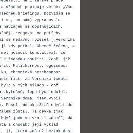
mědělství není ze své práce
 a úřadech popisuje věrně: „Vše
olečném briefingu. Dozvídám se
li se, on sám) vypracovalo
a navzájem se doplňujících,
užněji reagovat na potřeby
ní se nedávno rozešel („Veronika
 ji kdy potkal. Obecně řečeno, z
 měl možnost konstatovat, že
í k žádnému použití….Ženě, jež
ěřit. Malichernost, egoismus,
lku, chronická neschopnost
usím říct, že Veronika tomuto
 bylo v mých silách – což
a zbytečně; lépe bych udělal,
 Veronika doma, jsem vypil
e. Museli mě okamžitě odvézt do
málem zůstal. Ta děvka (jak
 Když jsem se vrátil „domů“, dá-
sta a chudák; její výklad
i, jí, která „má už beztak dost