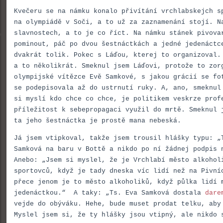
Kvečeru se na námku konalo přivítání vrchlabskejch s
na olympiádě v Soči, a to už za zaznamenání stojí. N
slavnostech, a to je co říct. Na námku stánek pivova
pominout, páč po dvou šestnáctkách a jedné jedenáctc
dvakrát tolik. Pokec s Láďou, kterej to organizoval.
a to několikrát. Smeknul jsem Láďovi, protože to zor
olympijské vítězce Evě Samkové, s jakou grácií se fo
se podepisovala až do ustrnutí ruky. A, ano, smeknul
si myslí kdo chce co chce, je politikem veskrze prof
příležitost k sebepropagaci využil do mrtě. Smeknul
ta jeho šestnáctka je prostě mana nebeská.
Já jsem vtipkoval, takže jsem trousil hlášky typu: „
Samková na baru v Bottě a nikdo po ní žádnej podpis 
Anebo: „Jsem si myslel, že je Vrchlabí město alkohol
sportovců, když je tady dneska víc lidí než na Pivní
přece jenom je to město alkoholiků, když půlka lidí 
jedenáctkou.“ A taky: „Ts. Eva Samková dostala
dare
vejde do obýváku. Hehe, bude muset prodat telku, aby
Myslel jsem si, že ty hlášky jsou vtipný, ale nikdo 