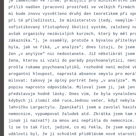
je zaměstnán ve firmě, pracující pro ministerstvo ze
příliš nadšen (pracovní prostředí ve velkých firmách
mi bude znovu vysvětleno druhý den teoretikem při sp
při té příležitosti, že ministerstvo (tedy, nemýlím-
sofistikovaný třístupňový školící systém, založený n
avšak organicky nezávislých kurzech, který by měl pr
zákazníka.“), je osamělý, protože s bývalou přítelky
byla, jak se říká, „v analýze“; dnes lituji, že jsem
žen „v anylýze“ nic nedostanete. Již několikrát jsem
žena, kterou si vzali do parády psychoanalytici, nen
prošla rukama psychoanalytiků, rozhodně není možné v
arogantní hloupost, naprostá absence smyslu pro morá
milovat: takový je úplný portrét ženy „v analýze“. M
popisu naprosto odpovídala. Miloval jsem ji, jak jen
představuje hodně lásky. Dnes vím, že byla vynaložen
kdybych jí zlomil obě ruce…Jednou večer, když nebyla
lahvičku Largactylu. Zpanikařil jsem a zavolal hasič
nemocnice, vypumpovat žaludek atd. Zkrátka jsem tam 
jinak ji nazvat?) za mnou ani nepřišla do nemocnice.
li se to tak říct, jediné, co mi řekla, že jsem egoi
události byl, že jí schválně přidělávám nové starost