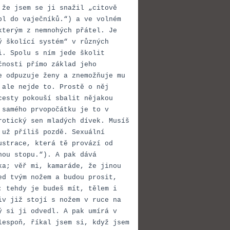
 že jsem se ji snažil „citově
pl do vaječníků.“) a ve volném
kterým z nemnohých přátel. Je
ý školící systém“ v různých
i. Spolu s ním jede školit
čnosti přímo základ jeho
e odpuzuje ženy a znemožňuje mu
 ale nejde to. Prostě o něj
cesty pokouší sbalit nějakou
 samého prvopočátku je to v
rotický sen mladých dívek. Musíš
 už příliš pozdě. Sexuální
ustrace, která tě provází od
nou stopu.“). A pak dává
ka; věř mi, kamaráde, že jinou
ed tvým nožem a budou prosit,
: tehdy je budeš mít, tělem i
iv již stojí s nožem v ruce na
ý si ji odvedl. A pak umírá v
lespoň, říkal jsem si, když jsem