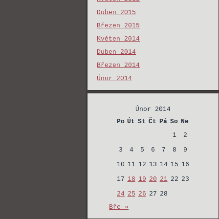
Duben 2015
Březen 2015
Květen 2014
Duben 2014
Březen 2014
Únor 2014
Únor 2014
Po
Út
St
Čt
Pá
So
Ne
1
2
3
4
5
6
7
8
9
10
11
12
13
14
15
16
17
18
19
20
21
22
23
24
25
26
27
28
Bře »