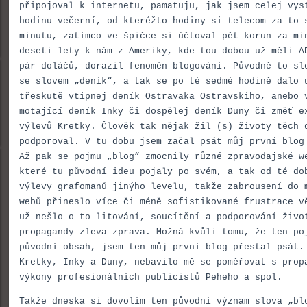
připojoval k internetu, pamatuju, jak jsem celej vys
hodinu večerní, od kteréžto hodiny si telecom za to 
minutu, zatímco ve špičce si účtoval pět korun za mi
deseti lety k nám z Ameriky, kde tou dobou už měli A
pár doláčů, dorazil fenomén blogování. Původně to sl
se slovem „deník“, a tak se po té sedmé hodině dalo 
třeskutě vtipnej deník Ostravaka Ostravskiho, anebo 
motající deník Inky či dospělej deník Duny či změť e
výlevů Kretky. Člověk tak nějak žil (s) životy těch 
podporoval. V tu dobu jsem začal psát můj první blog
Až pak se pojmu „blog“ zmocnily různé zpravodajské w
které tu původní ideu pojaly po svém, a tak od té do
výlevy grafomanů jinýho levelu, takže zabrousení do 
webů přineslo více či méně sofistikované frustrace v
už nešlo o to litování, soucítění a podporování živo
propagandy zleva zprava. Možná kvůli tomu, že ten po
původní obsah, jsem ten můj první blog přestal psát.
Kretky, Inky a Duny, nebavilo mě se poměřovat s prop
výkony profesionálních publicistů Peheho a spol.
Takže dneska si dovolím ten původní význam slova „bl