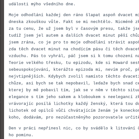
události mýho všedního dne.
Moje odhodlání každej den ráno šlapat aspoň dvacet m
dneska zkouškou vůle. Fakt se mi nechtělo. Nicméně z
za tu cenu, že už jsem byl v časovým presu, takže js
tudíž jsem jel autem a dalších dvacet minut pěší chů
jsem zrána, co je pro to moje odhodlání strávit aspo
zda těch dvacet minut na chodícím pásu či těch dvace
vzduchu. Pás to vyhrál, páč jsem si k tomu chození n
Teorie velkého třesku, tu epizodu, kde si Howard ses
sebeuspokojování, kterážto epizoda mi, nevím proč, p
nejvtipnějších. Kdybych zvolil namísto těchto dvacet
chůze, asi bych se tak nepobavil, ledaže bych snad c
kterej by mě pobavil tím, jak se v něm v těchto situ
elegance s tím jeho sakem a kloboukem s neelegancí z
vrávorajíc posílá lichotky každý ženský, která tou d
lichotek od opilců vůči chvátajícím ženám je konecko
koho, dodávám, pro nezúčastněnýho pozorovatele určit
Den v práci nepřinesl nic, co by svádělo k litování 
ho pominu.