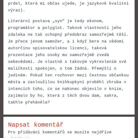
prdel, která mi občas ujede, je jazykově kvalitní
výraz).
Literární postava „syn“ je tedy ekonom,
programátor a polyglot. Takové vlastnosti jeho
zdaleka ne tak schopný předobraz samozřejmě těší.
Je přece jenom samožer, a i když bere na vědomí
autorčinu spisovatelskou licenci, taková
prezentace jeho osoby mu samozřejmě zvedá
sebevědomí. Je vlastně s takovým vykreslením své
maličkosti spokojen, o tom žádná. Přemýšlí o
jediném. Pokud ten rozhovor mezi čestnou občankou
města a zasloužilou knihkupkyní proběhl zhruba v
intencích toho, co se nakonec objevilo v knize,
zajímalo by ho, která z těch dvou dam, sakra,
takhle přeháněla?
Napsat komentář
Pro přidávání komentářů se musíte nejdříve