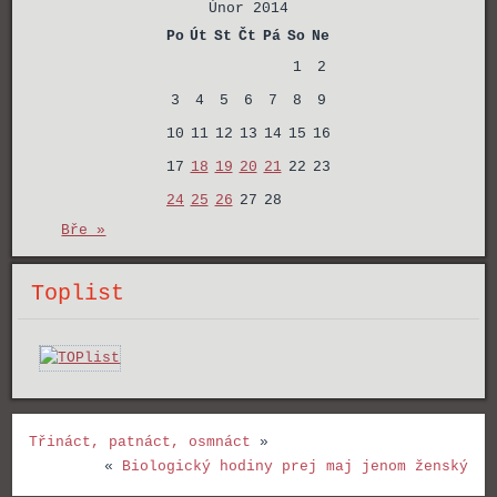
Únor 2014
Po
Út
St
Čt
Pá
So
Ne
1
2
3
4
5
6
7
8
9
10
11
12
13
14
15
16
17
18
19
20
21
22
23
24
25
26
27
28
Bře »
Toplist
Třináct, patnáct, osmnáct
»
«
Biologický hodiny prej maj jenom ženský