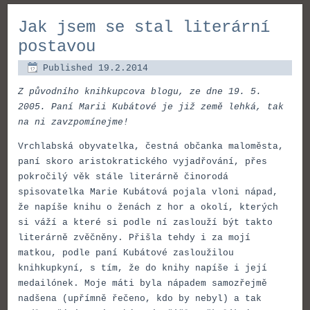
Jak jsem se stal literární
postavou
Published
19.2.2014
Z původního knihkupcova blogu, ze dne 19. 5.
2005. Paní Marii Kubátové je již země lehká, tak
na ni zavzpomínejme!
Vrchlabská obyvatelka, čestná občanka maloměsta,
paní skoro aristokratického vyjadřování, přes
pokročilý věk stále literárně činorodá
spisovatelka Marie Kubátová pojala vloni nápad,
že napíše knihu o ženách z hor a okolí, kterých
si váží a které si podle ní zaslouží být takto
literárně zvěčněny. Přišla tehdy i za mojí
matkou, podle paní Kubátové zasloužilou
knihkupkyní, s tím, že do knihy napíše i její
medailónek. Moje máti byla nápadem samozřejmě
nadšena (upřímně řečeno, kdo by nebyl) a tak