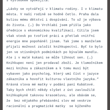
s výsledkem spokojila.
„Lásky se vytvářejí v klimatu rodiny. I v klimatu
města. V naší rodině se hodně četlo. Praha dala
kulisu mému dětství i dospívání. To už je výbava
do života. (…) Do Vrchlabí jsem přišla jako
úřednice s ekonomickou kvalifikací. Cítila jsem
však stesk po tvořivé práci a přetlak vnitřní
energie mne popoháněl jinam. Tak jsme s manželem
přijali možnost založit knihkupectví. Byť to bylo
jen ve stísněných podmínkách po bývalém mandlu.
Ale i v malé kukani se může líhnout sen. (…)
Knihkupec není jen prodavač zboží. Je tlumočníkem
mezi knihou a zákazníkem a k tomu musí být
vybaven jako psycholog, který umí číst v jazyce
zákazníka a hovořit kulturou vlastního jazyka.“
Krásná slova mé matky v podání paní Kubátové.
Taky bych chtěl někdy slyšet z úst zasloužilé
knihkupkyně takovou krasomluvu, ale obávám se,
že bez nějakého přebásnění slov mé veskrze
racionální a pragmatické matky se kýženého