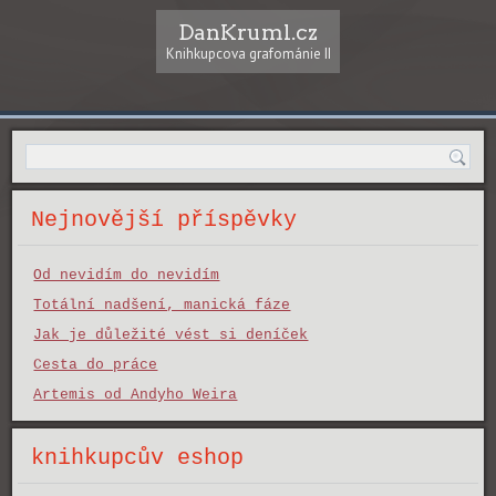
DanKruml.cz
Knihkupcova grafománie II
Nejnovější příspěvky
Od nevidím do nevidím
Totální nadšení, manická fáze
Jak je důležité vést si deníček
Cesta do práce
Artemis od Andyho Weira
knihkupcův eshop