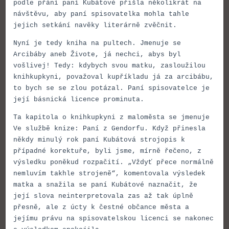
podle přání paní Kubátové přišla několikrát na
návštěvu, aby paní spisovatelka mohla tahle
jejich setkání navěky literárně zvěčnit.
Nyní je tedy kniha na pultech. Jmenuje se
Arcibáby aneb Živote, já nechci, abys byl
vošlivej! Tedy: kdybych svou matku, zasloužilou
knihkupkyni, považoval kupříkladu já za arcibábu,
to bych se se zlou potázal. Paní spisovatelce je
její básnická licence prominuta.
Ta kapitola o knihkupkyni z maloměsta se jmenuje
Ve službě knize: Paní z Gendorfu. Když přinesla
někdy minulý rok paní Kubátová strojopis k
případné korektuře, byli jsme, mírně řečeno, z
výsledku poněkud rozpačití. „Vždyť přece normálně
nemluvím takhle strojeně“, komentovala výsledek
matka a snažila se paní Kubátové naznačit, že
její slova neinterpretovala zas až tak úplně
přesně, ale z úcty k čestné občance města a
jejímu právu na spisovatelskou licenci se nakonec