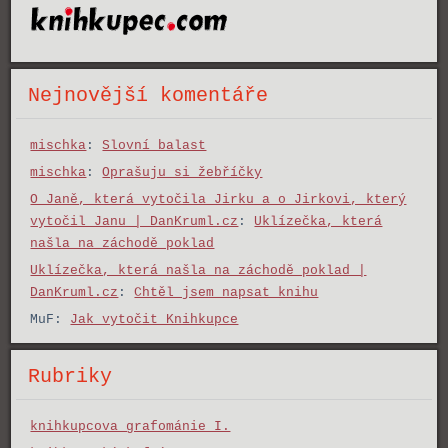
Nejnovější komentáře
mischka
:
Slovní balast
mischka
:
Oprašuju si žebříčky
O Janě, která vytočila Jirku a o Jirkovi, který
vytočil Janu | DanKruml.cz
:
Uklízečka, která
našla na záchodě poklad
Uklízečka, která našla na záchodě poklad |
DanKruml.cz
:
Chtěl jsem napsat knihu
MuF
:
Jak vytočit Knihkupce
Rubriky
knihkupcova grafománie I.