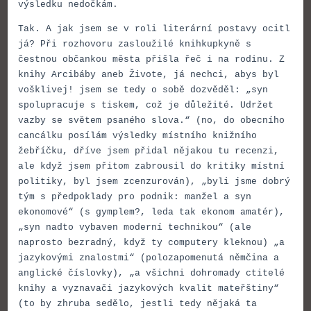
výsledku nedočkám.
Tak. A jak jsem se v roli literární postavy ocitl
já? Při rozhovoru zasloužilé knihkupkyně s
čestnou občankou města přišla řeč i na rodinu. Z
knihy Arcibáby aneb Živote, já nechci, abys byl
vošklivej! jsem se tedy o sobě dozvěděl: „syn
spolupracuje s tiskem, což je důležité. Udržet
vazby se světem psaného slova.“ (no, do obecního
cancálku posílám výsledky místního knižního
žebříčku, dříve jsem přidal nějakou tu recenzi,
ale když jsem přitom zabrousil do kritiky místní
politiky, byl jsem zcenzurován), „byli jsme dobrý
tým s předpoklady pro podnik: manžel a syn
ekonomové“ (s gymplem?, leda tak ekonom amatér),
„syn nadto vybaven moderní technikou“ (ale
naprosto bezradný, když ty computery kleknou) „a
jazykovými znalostmi“ (polozapomenutá němčina a
anglické číslovky), „a všichni dohromady ctitelé
knihy a vyznavači jazykových kvalit mateřštiny“
(to by zhruba sedělo, jestli tedy nějaká ta