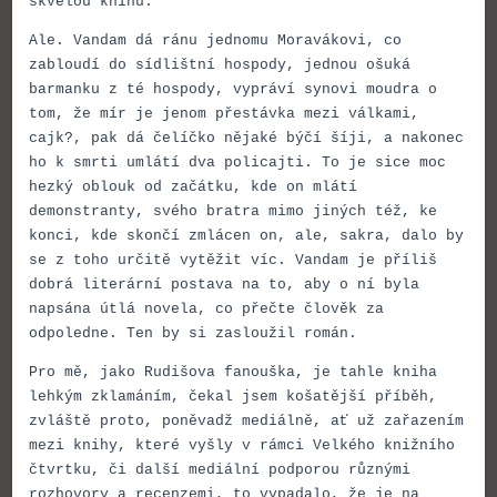
skvělou knihu.
Ale. Vandam dá ránu jednomu Moravákovi, co
zabloudí do sídlištní hospody, jednou ošuká
barmanku z té hospody, vypráví synovi moudra o
tom, že mír je jenom přestávka mezi válkami,
cajk?, pak dá čelíčko nějaké býčí šíji, a nakonec
ho k smrti umlátí dva policajti. To je sice moc
hezký oblouk od začátku, kde on mlátí
demonstranty, svého bratra mimo jiných též, ke
konci, kde skončí zmlácen on, ale, sakra, dalo by
se z toho určitě vytěžit víc. Vandam je příliš
dobrá literární postava na to, aby o ní byla
napsána útlá novela, co přečte člověk za
odpoledne. Ten by si zasloužil román.
Pro mě, jako Rudišova fanouška, je tahle kniha
lehkým zklamáním, čekal jsem košatější příběh,
zvláště proto, poněvadž mediálně, ať už zařazením
mezi knihy, které vyšly v rámci Velkého knižního
čtvrtku, či další mediální podporou různými
rozhovory a recenzemi, to vypadalo, že je na