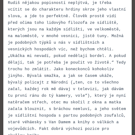
Rudiš nějakou popisností neplýtvá, je třeba
vcítit se do charakteru hrdiny skrze jeho vlastní
slova, a jde to perfektně. Člověk prostě vidí
před očima toho lidovýho filozofa ze sídliště,
kterých jsou na každým sídlišti, ve velkoměstě,
na maloměstě, v mnohé vesnici, jistě tuny. Možná
je podobných týpků u nás v sídlištních a
vesnických hospodách víc, než bychom chtěli.
„Ukáčka mi nevadí, pokud nedělají bordel. A pokud
dělají, tak je potřeba je poučit vo životě.“ Tedy
trochu ho zmlátit. Jako koneckonců kohokoliv
jinýho. Bývalá smažka, a jak se časem ukáže,
bývalý policajt z Národní („ten, co to všechno
začal, každej rok mě dávaj v televizi, jak dávám
tu první ránu do tý kamery, vole“), který je nyní
natěračem střech, otec mu skočil z okna a matka
začala blouznit, s bráchou nemluví, a jeho světem
je sídlištní hospoda s partou podobných zoufalců,
staré véháesky s Van Damem a knihy o válkách a
vojevůdcích. Fakt dobrá výchozí pozice pro