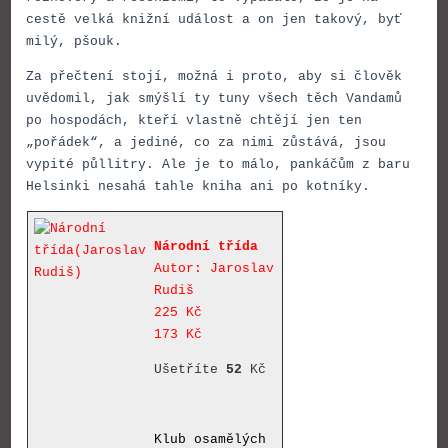
cestě velká knižní událost a on jen takový, byť
milý, pšouk.
Za přečtení stojí, možná i proto, aby si člověk
uvědomil, jak smýšlí ty tuny všech těch Vandamů
po hospodách, kteří vlastně chtějí jen ten
„pořádek“, a jediné, co za nimi zůstává, jsou
vypité půllitry. Ale je to málo, pankáčům z baru
Helsinki nesahá tahle kniha ani po kotníky.
Národní třída
Autor: Jaroslav
Rudiš
225 Kč
173 Kč
Ušetříte
52
Kč
Klub osamělých