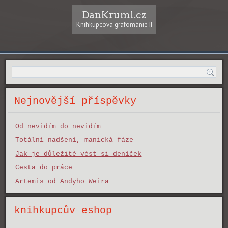
DanKruml.cz
Knihkupcova grafománie II
Nejnovější příspěvky
Od nevidím do nevidím
Totální nadšení, manická fáze
Jak je důležité vést si deníček
Cesta do práce
Artemis od Andyho Weira
knihkupcův eshop