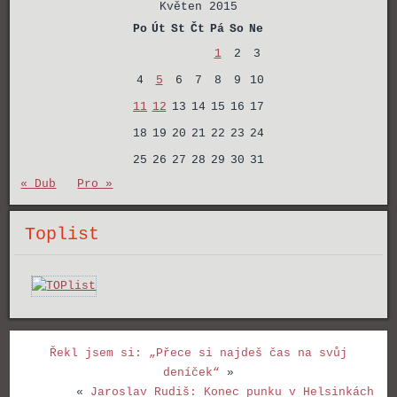
Květen 2015
Po
Út
St
Čt
Pá
So
Ne
1
2
3
4
5
6
7
8
9
10
11
12
13
14
15
16
17
18
19
20
21
22
23
24
25
26
27
28
29
30
31
« Dub
Pro »
Toplist
Řekl jsem si: „Přece si najdeš čas na svůj
deníček“
»
«
Jaroslav Rudiš: Konec punku v Helsinkách