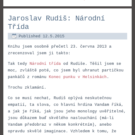
Jaroslav Rudiš: Národní
Třída
Published
12.5.2015
Knihu jsem osobně přečetl 23. června 2013 a
zrecenzoval jsem ji takto:
Tak tedy
Národní třída
od Rudiše. Těšil jsem se
moc, zvláště poté, co jsem byl uhranut partičkou
pankáčů z románu
Konec punku v Helsinkách
.
Trochu zklamání.
Co se musí nechat, Rudiš oplývá neskutečnou
empatií, ta slova, co hlavní hrdina Vandam říká,
a jak je říká, jak jsou jeho monology uvěřitelné,
jsou důkazem buď skvělého naslouchání (má-li
Vandam předobraz v někom konkrétním), anebo
opravdu skvělé imaginace. Vzhledem k tomu, že