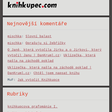
Nejnovější komentáře
mischka
:
Slovní balast
mischka
:
Oprašuju si žebříčky
O Janě, která vytočila Jirku a o Jirkovi, který
vytočil Janu | DanKruml.cz
:
Uklízečka, která
našla na záchodě poklad
Uklízečka, která našla na záchodě poklad |
DanKruml.cz
:
Chtěl jsem napsat knihu
MuF
:
Jak vytočit Knihkupce
Rubriky
knihkupcova grafománie I.